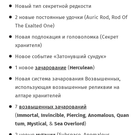
Новый тип секретной редкости
2 новые постоянные удочки (Auric Rod, Rod Of
The Exalted One)
Новая подлокация и головоломка (Секрет
хранителя)
Новое событие «Затонувший сундук»
1 новое
зачарование
(
Herculean
)
Новая система зачарования Возвышенных,
использующая возвышенные реликвии на
алтаре хранителей
7
возвышенных зачарований
(
Immortal
,
Invincible
,
Piercing
,
Anomalous
,
Quan
tum
,
Mystical
, &
Sea Overlord
)
2 новые
мутации
(Subspace, Anomalous,