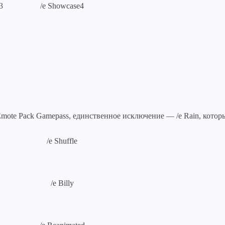
3
/e Showcase4
ote Pack Gamepass, единственное исключение — /e Rain, котор
/e Shuffle
/e Billy