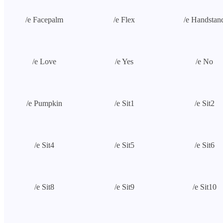
/e Facepalm
/e Flex
/e Handstan
/e Love
/e Yes
/e No
/e Pumpkin
/e Sit1
/e Sit2
/e Sit4
/e Sit5
/e Sit6
/e Sit8
/e Sit9
/e Sit10