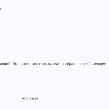
0
эмоций. Эмоции можно использовать, набрав в чате «/e
«эмоция»
/e Crossed