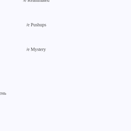
/e Reanimated
/e Pushups
/e Mystery
день