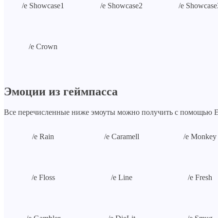
/e Showcase1
/e Showcase2
/e Showcase
/e Crown
Эмоции из геймпасса
Все перечисленные ниже эмоуты можно получить с помощью Em
/e Rain
/e Caramell
/e Monkey
/e Floss
/e Line
/e Fresh