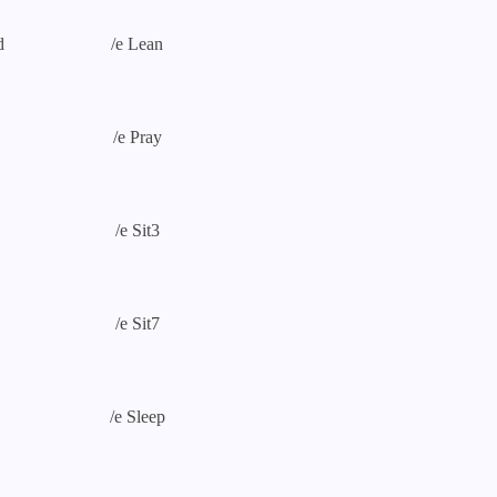
d
/e Lean
/e Pray
/e Sit3
/e Sit7
/e Sleep