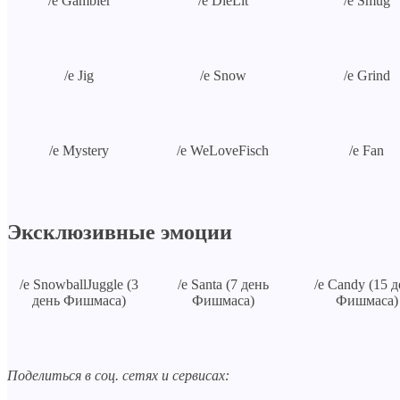
/e Gambler
/e DieLit
/e Smug
/e Jig
/e Snow
/e Grind
/e Mystery
/e WeLoveFisch
/e Fan
Эксклюзивные эмоции
/e SnowballJuggle (3
/e Santa (7 день
/e Candy (15 
день Фишмаса)
Фишмаса)
Фишмаса)
Поделиться в соц. сетях и сервисах: