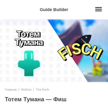
Guide Builder
Главная
/
Roblox
/
The Fisch
Тотем Тумана — Фиш