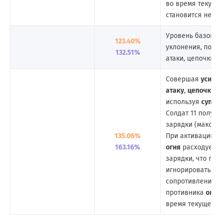
во время текуще
становится неуя
Уровень базовой
123.40%
уклонения, помо
132.51%
атаки, цепочки а
Совершая
усиле
атаку
,
цепочку а
используя
супер
Солдат 11 получ
зарядки (максим
135.06%
При активации
П
163.16%
огня
расходуется
зарядки, что по
игнорировать 2
сопротивления
противника
огне
время текущей а