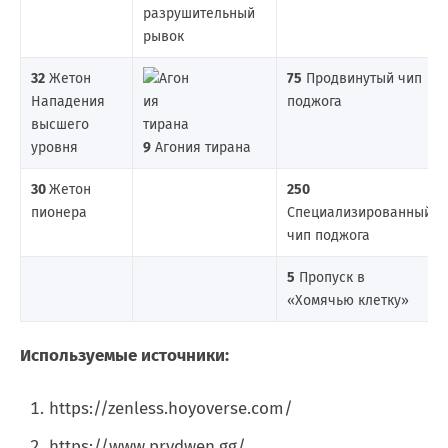
разрушительный
рывок
32
Жетон
75
Продвинутый чип
Нападения
поджога
высшего
уровня
9
Агония тирана
30
Жетон
250
пионера
Специализированный
чип поджога
5
Пропуск в
«Хомячью клетку»
Используемые источники:
https://zenless.hoyoverse.com/
https://www.prydwen.gg/