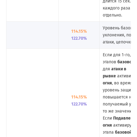
длится 15 сек. Д
каждого раза ра
отдельно.
Уровень базовой
114.15%
уклонения, помо
122.70%
атаки, цепочки а
Если для 1-го, 2-
этапов
базовой 
для
атаки в
рывке
активиру
огня
, во время 
уровень защиты
114.15%
повышается на 1
122.70%
получаемый уро
то же значение.
Если
Подавлени
огня
активируетс
этапа
базовой а