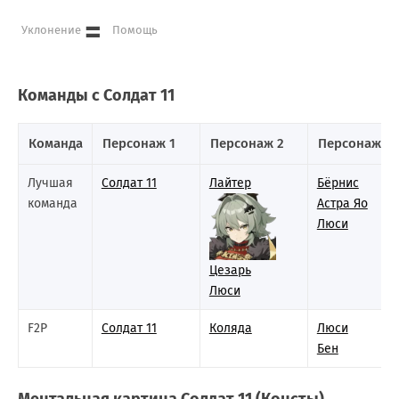
=
Уклонение
Помощь
Команды с Солдат 11
Команда
Персонаж 1
Персонаж 2
Персонаж 3
Лучшая
Солдат 11
Лайтер
Бёрнис
команда
Астра Яо
Люси
Цезарь
Люси
F2P
Солдат 11
Коляда
Люси
Бен