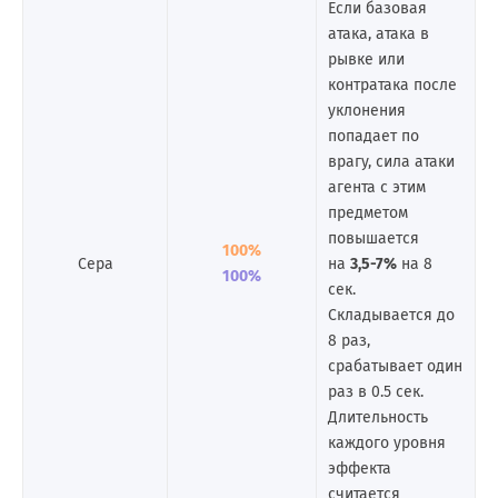
Если базовая
атака, атака в
рывке или
контратака после
уклонения
попадает по
врагу, сила атаки
агента с этим
предметом
повышается
100%
Сера
на
3,5-7%
на 8
100%
сек.
Складывается до
8 раз,
срабатывает один
раз в 0.5 сек.
Длительность
каждого уровня
эффекта
считается