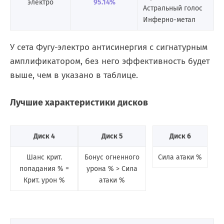
электро
95.14%
Астральный голос
Инферно-метал
У сета Фугу-электро антисинергия с сигнатурным
амплификатором, без него эффективность будет
выше, чем в указано в таблице.
Лучшие характеристики дисков
Диск 4
Диск 5
Диск 6
Шанс крит.
Бонус огненного
Сила атаки %
попадания % =
урона % > Сила
Крит. урон %
атаки %