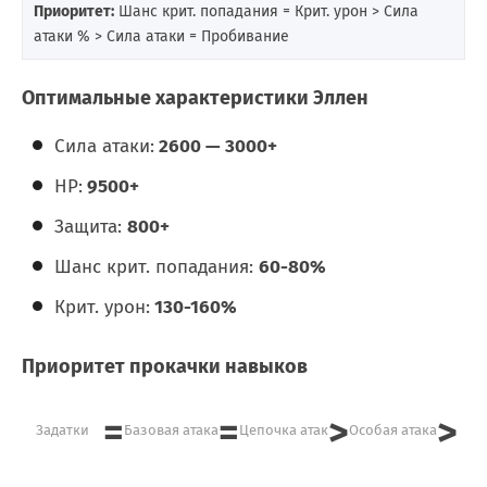
Приоритет:
Шанс крит. попадания = Крит. урон > Сила
атаки % > Сила атаки = Пробивание
Оптимальные характеристики Эллен
Сила атаки:
2600 — 3000+
HP:
9500+
Защита:
800+
Шанс крит. попадания:
60-80%
Крит. урон:
130-160%
Приоритет прокачки навыков
=
=
>
>
Задатки
Базовая атака
Цепочка атак
Особая атака