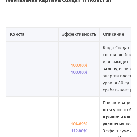
Ментальная картина Солдат 11 (Консты)
Конста
Эффективность
Описание
Когда Солдат 11 
состояние боево
или выходит на 
100.00%
замену, если её 
100.00%
энергия восстан
уровня 80 ед. Э
срабатывает раз 
При активации
П
огня
урон от
баз
в рывке
и
контр
104.89%
уклонения
повыш
112.88%
Эффект суммируе