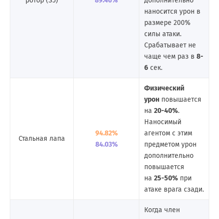
ротор (S5)
89.46%
дополнительно
наносится урон в
размере 200%
силы атаки.
Срабатывает не
чаще чем раз в
8-
6
сек.
Физический
урон
повышается
на
20-40%
.
Наносимый
94.82%
агентом с этим
Стальная лапа
84.03%
предметом урон
дополнительно
повышается
на
25-50%
при
атаке врага сзади.
Когда член