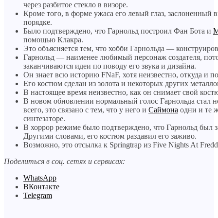
через разбитое стекло в визоре.
Кроме того, в форме ужаса его левый глаз, заслоненный 
порядке.
Было подтверждено, что Гарнольд построил Фан Бота и
М
помощью Клакра.
Это объясняется тем, что хобби Гарнольда — конструиров
Гарнольд — наименее любимый персонаж создателя, пото
заканчиваются идеи по поводу его звука и дизайна.
Он знает всю историю FNaF, хотя неизвестно, откуда и по
Его костюм сделан из золота и некоторых других металло
В настоящее время неизвестно, как он снимает свой кост
В новом обновлении нормальный голос Гарнольда стал не
всего, это связано с тем, что у него и
Саймона
одни и те 
синтезаторе.
В хоррор режиме было подтверждено, что Гарнольд был 
Другими словами, его костюм раздавил его заживо.
Возможно, это отсылка к Springtrap из Five Nights At Fredd
Поделиться в соц. сетях и сервисах:
WhatsApp
ВКонтакте
Telegram