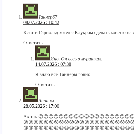
Таннер67
08.07.2026 : 10:42
Кстати Гарнольд хотел с Клукром сделать кое-что на
Ответить
Ино. Он весь в мурашках.
14.07.2026 : 07:38
Я знаю все Таннеры говно
Ответить
Аноним
28.05.2026 : 17:00
Ах так 😡😡😡😡😡😡😡😡😡😡😡😡😡😡😡😡😡😡
😡😡😡😡😡😡😡😡😡😡😡😡😡😡😡😡😡😡😡😡😡
😡😡😡😡😡😡😡😡😡😡😡😡😡😡😡😡😡😡😡😡😡