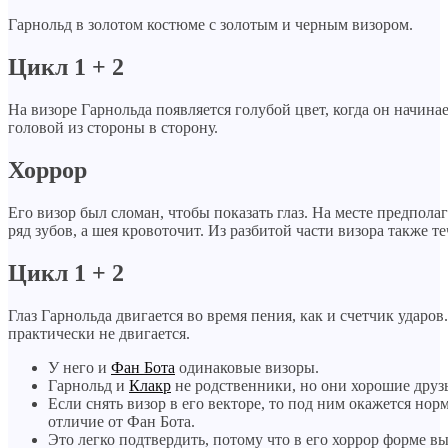
Гарнольд в золотом костюме с золотым и черным визором.
Цикл 1 + 2
На визоре Гарнольда появляется голубой цвет, когда он начинае
головой из стороны в сторону.
Хоррор
Его визор был сломан, чтобы показать глаз. На месте предпола
ряд зубов, а шея кровоточит. Из разбитой части визора также те
Цикл 1 + 2
Глаз Гарнольда двигается во время пения, как и счетчик ударов
практически не двигается.
У него и
Фан Бота
одинаковые визоры.
Гарнольд и
Клакр
не родственники, но они хорошие друзь
Если снять визор в его векторе, то под ним окажется норм
отличие от Фан Бота.
Это легко подтвердить, потому что в его хоррор форме вы