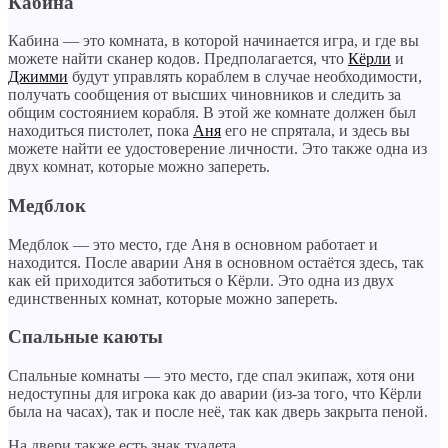
Кабина
Кабина — это комната, в которой начинается игра, и где вы
можете найти сканер кодов. Предполагается, что
Кёрли
и
Джимми
будут управлять кораблем в случае необходимости,
получать сообщения от высших чиновников и следить за
общим состоянием корабля. В этой же комнате должен был
находиться пистолет, пока
Аня
его не спрятала, и здесь вы
можете найти ее удостоверение личности. Это также одна из
двух комнат, которые можно запереть.
Медблок
Медблок — это место, где Аня в основном работает и
находится. После аварии Аня в основном остаётся здесь, так
как ей приходится заботиться о Кёрли. Это одна из двух
единственных комнат, которые можно запереть.
Спальные каюты
Спальные комнаты — это место, где спал экипаж, хотя они
недоступны для игрока как до аварии (из-за того, что Кёрли
была на часах), так и после неё, так как дверь закрыта пеной.
На двери также есть знак туалета.