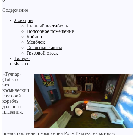
Содержание
Локации
Главный вестибюль
Подсобное помещение
Кабина
Медблок
Спальные каюты
Грузовой отсек
Галерея
Факты
«Тулпар»
(Tulpar) —
это
космический
грузовой
корабль
дальнего
плавания,
предоставленный компанией Pony Express, на котором