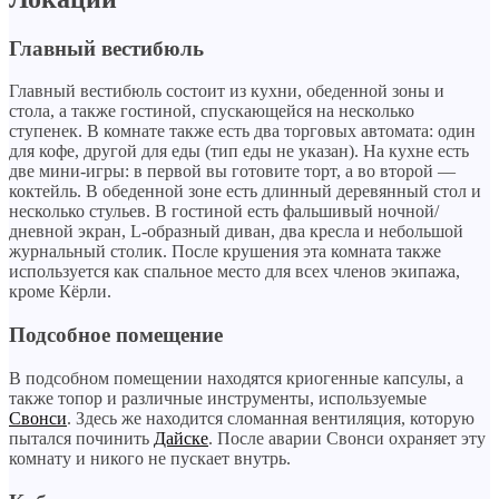
Главный вестибюль
Главный вестибюль состоит из кухни, обеденной зоны и
стола, а также гостиной, спускающейся на несколько
ступенек. В комнате также есть два торговых автомата: один
для кофе, другой для еды (тип еды не указан). На кухне есть
две мини-игры: в первой вы готовите торт, а во второй —
коктейль. В обеденной зоне есть длинный деревянный стол и
несколько стульев. В гостиной есть фальшивый ночной/
дневной экран, L-образный диван, два кресла и небольшой
журнальный столик. После крушения эта комната также
используется как спальное место для всех членов экипажа,
кроме Кёрли.
Подсобное помещение
В подсобном помещении находятся криогенные капсулы, а
также топор и различные инструменты, используемые
Свонси
. Здесь же находится сломанная вентиляция, которую
пытался починить
Дайске
. После аварии Свонси охраняет эту
комнату и никого не пускает внутрь.