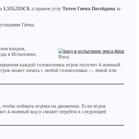
а
1,555,555C$
, а правом углу
Тотем Гнева Посейдона
за
мутациями Гнева.
воим входом,
ода в Испытание.
Вход
авершения каждой головоломки игрок получит 4-значный
 игрок может начать с любой головоломки — левой или
я, чтобы поймать игрока на движении. Если игрок
учит 4-значный код и сможет перейти к следующей