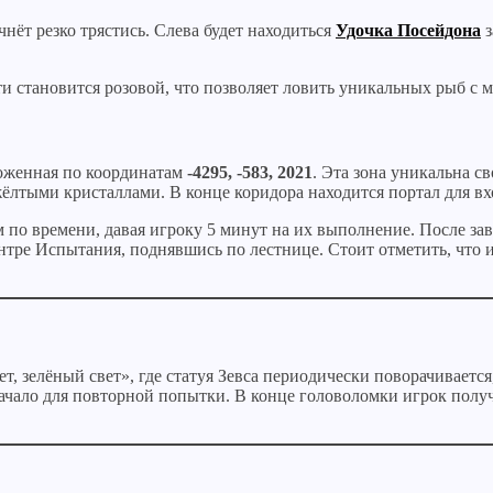
чнёт резко трястись. Слева будет находиться
Удочка Посейдона
з
ти становится розовой, что позволяет ловить уникальных рыб с 
оженная по координатам
-4295, -583, 2021
. Эта зона уникальна с
тыми кристаллами. В конце коридора находится портал для вх
м по времени, давая игроку 5 минут на их выполнение. После з
ентре Испытания, поднявшись по лестнице. Стоит отметить, что
т, зелёный свет», где статуя Зевса периодически поворачиваетс
в начало для повторной попытки. В конце головоломки игрок пол