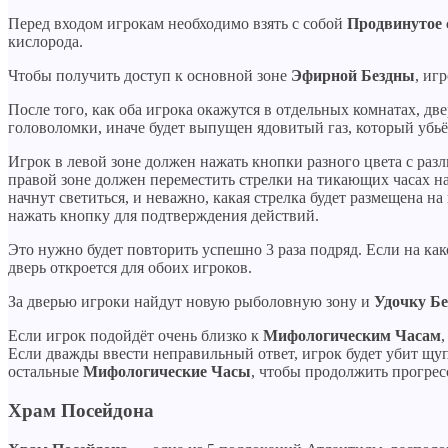
Перед входом игрокам необходимо взять с собой
Продвинутое 
кислорода.
Чтобы получить доступ к основной зоне
Эфирной Бездны
, иг
После того, как оба игрока окажутся в отдельных комнатах, дв
головоломки, иначе будет выпущен ядовитый газ, который убьё
Игрок в левой зоне должен нажать кнопки разного цвета с ра
правой зоне должен переместить стрелки на тикающих часах н
начнут светиться, и неважно, какая стрелка будет размещена н
нажать кнопку для подтверждения действий.
Это нужно будет повторить успешно 3 раза подряд. Если на ка
дверь откроется для обоих игроков.
За дверью игроки найдут новую рыболовную зону и
Удочку Бе
Если игрок подойдёт очень близко к
Мифологическим Часам
Если дважды ввести неправильный ответ, игрок будет убит щу
остальные
Мифологические Часы
, чтобы продолжить прогрес
Храм Посейдона