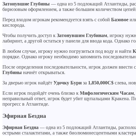
Затонувшие Глубины
— одна из 5 подлокаций Атлантиды, ра
бирюзовым оформлением, а также большим количеством цепей
Перед входом игрокам рекомендуется взять с собой
Базовое
ил
кислорода.
Чтобы получить доступ к
Затонувшим Глубинам
, игроку нужн
лабиринт, а другой остаться у панели для ввода кода. Однако 
В любом случае, игроку нужно погрузиться под воду и найти
К
порядке. Однако игроку необходимо запомнить последовательн
После определения последовательности, игрок должен ввести 
Глубины
начнёт открываться.
За дверью игрок найдёт
Удочку Бури
за
1,850,000C$
слева, но
Если игрок подойдёт очень близко к
Мифологическим Часам
неправильный ответ, игрок будет убит щупальцами Кракена. П
прогресс в Атлантиде.
Эфирная Бездна
Эфирная Бездна
— одна из 5 подлокаций Атлантиды, располо
острыми сталактитами, а также биолюминесцентными кластера