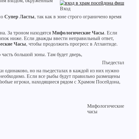
воим входом, окружённым
Вход
но
Супер Ласты
, так как в зоне строго ограничено время
на. За троном находятся
Мифологические Часы
. Если
пок ниже. Если дважды ввести неправильный ответ,
еские Часы
, чтобы продолжить прогресс в Атлантиде.
 часть большой зоны. Там будет дверь,
Пъедестал
и одинаково, но на пьедесталах в каждой из них нужно
о необходимо. Если все рыбы будут правильно размещены
Любые игроки, находящиеся рядом с Храмом Посейдона,
Мифологические
часы