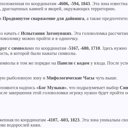
сположенная по координатам
-4606, -594, 1843
. Эта зона известн
, драгоценных камней и якорей, окружающих территорию.
и
Продвинутое снаряжение для дайвинга
, а также предпочтит
о начать с
Испытания Затонувших
. Эта головоломка рассчитан
головоломку можно пройти и в одиночку.
руг с символ
ами по координатам
-5167, -680, 1710
. Здесь нужно
ость, в которой были нажаты символы.
символы в том же порядке на
Панели с кодом
у входа. После усп
вую рыболовную зону и
Мифологические Часы
чуть выше.
, появится надпись
«Бог Музыки»
, что подразумевает выбор
Син
осле завершения этой головоломки игроку нужно будет пройти 
женная по координатам
-4107, -603, 1823
. Эта зона уникальна с
ми водорослей киви.