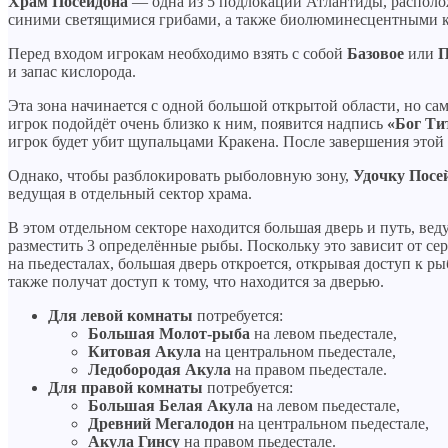
Храм Посейдона
— одна из 5 подлокаций Атлантиды, распол
синими светящимися грибами, а также биолюминесцентными к
Перед входом игрокам необходимо взять с собой
Базовое
или
П
и запас кислорода.
Эта зона начинается с одной большой открытой области, но сам
игрок подойдёт очень близко к ним, появится надпись
«Бог Ти
игрок будет убит щупальцами Кракена. После завершения этой
Однако, чтобы разблокировать рыболовную зону,
Удочку Посе
ведущая в отдельный сектор храма.
В этом отдельном секторе находится большая дверь и путь, ве
разместить 3 определённые рыбы. Поскольку это зависит от се
на пьедесталах, большая дверь откроется, открывая доступ к р
также получат доступ к тому, что находится за дверью.
Для левой комнаты
потребуется:
Большая Молот-рыба
на левом пьедестале,
Китовая Акула
на центральном пьедестале,
Ледобородая Акула
на правом пьедестале.
Для правой комнаты
потребуется:
Большая Белая Акула
на левом пьедестале,
Древний Мегалодон
на центральном пьедестале,
Акула Гинсу
на правом пьедестале.