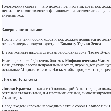
Головоломка справа — это полоса препятствий, где игрок долж
некоторые камни являются фальшивыми и заставят игрока упаст
значный код.
Завершение испытания
После получения обоих кодов игрок должен подняться по лестн
откроет дверь и получит доступ в
Комнату Удочки Зевса
.
В этой комнате находится новая рыболовная зона,
Тотем Бури 
Если игрок подойдёт очень близко к
Мифологическим Часам
Если дважды ввести неправильный ответ, игрок будет убит щу
остальные
Мифологические Часы
, чтобы продолжить прогрес
Логово Кракена
Логово Кракена
— одна из 5 подлокаций Атлантиды, располо
острыми сталактитами, и 4 цветными огнями, символизирующи
Атлантиды.
Перед входом игрокам необходимо взять с собой
Базовое
или
П
кислорода.