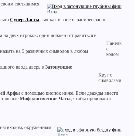
а своим светящимся
Вход
ельно
Супер Ласты
, так как в зоне ограничен запас
а на двух игроков: один должен отправиться в
Панель
с
 нажать на 5 различных символов в любом
кодом
ешного ввода дверь в
Затонувшие
Круг с
символами
ей Арфы
с помощью кнопок ниже. Если дважды ввести
остальные
Мифологические Часы
, чтобы продолжить
воим входом, окружённым
Вход