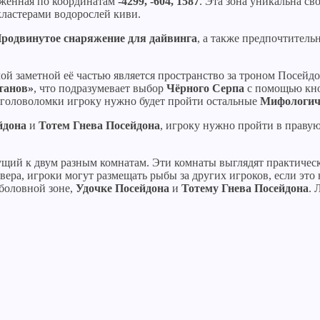
оженная по координатам
-4299, -604, 1587
. Эта зона уникальна с
ластерами водорослей киви.
родвинутое снаряжение для дайвинга
, а также предпочтитель
ой заметной её частью является пространство за троном Посейдо
танов»
, что подразумевает выбор
Чёрного Серпа
с помощью кно
 головоломки игроку нужно будет пройти остальные
Мифологич
йдона
и
Тотем Гнева Посейдона
, игроку нужно пройти в правую
дущий к двум разным комнатам. Эти комнаты выглядят практическ
рвера, игроки могут размещать рыбы за других игроков, если эт
ыболовной зоне,
Удочке Посейдона
и
Тотему Гнева Посейдона
. 