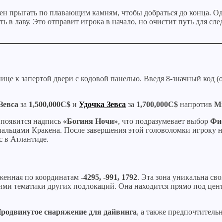
ен прыгать по плавающим камням, чтобы добраться до конца. Одн
ь в лаву. Это отправит игрока в начало, но очистит путь для с
ице к запертой двери с кодовой панелью. Введя 8-значный код (
Зевса
за
1,500,000C$
и
Удочка Зевса
за
1,700,000C$
напротив
М
, появится надпись
«Богиня Ночи»
, что подразумевает выбор
Фи
пальцами Кракена. После завершения этой головоломки игроку 
с в Атлантиде.
женная по координатам
-4295, -991, 1792
. Эта зона уникальна с
ми тематики других подлокаций. Она находится прямо под цен
родвинутое снаряжение для дайвинга
, а также предпочтитель