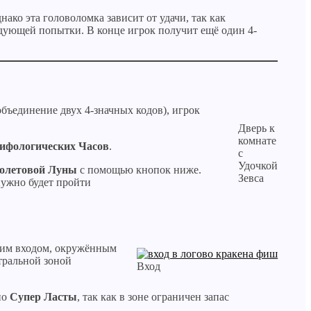
ако эта головоломка зависит от удачи, так как
ледующей попытки. В конце игрок получит ещё один 4-
объединение двух 4-значных кодов), игрок
Дверь к
комнате
ифологических Часов
.
с
Удочкой
олетовой Луны
с помощью кнопок ниже.
Зевса
нужно будет пройти
воим входом, окружённым
тральной зоной
Вход
но
Супер Ласты
, так как в зоне ограничен запас