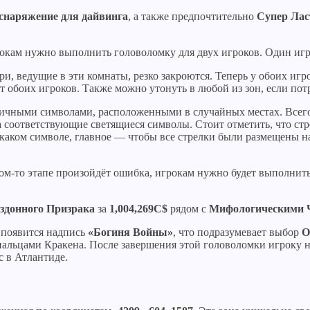
снаряжение для дайвинга
, а также предпочтительно
Супер Ла
рокам нужно выполнить головоломку для двух игроков. Один игр
ери, ведущие в эти комнаты, резко закроются. Теперь у обоих иг
т обоих игроков. Также можно утонуть в любой из зон, если по
зличными символами, расположенными в случайных местах. Всего
а соответствующие светящиеся символы. Стоит отметить, что ст
а каком символе, главное — чтобы все стрелки были размещены н
ком-то этапе произойдёт ошибка, игрокам нужно будет выполнит
здонного Призрака
за
1,004,269C$
рядом с
Мифологическими 
, появится надпись
«Богиня Войны»
, что подразумевает выбор
О
пальцами Кракена. После завершения этой головоломки игроку 
с в Атлантиде.