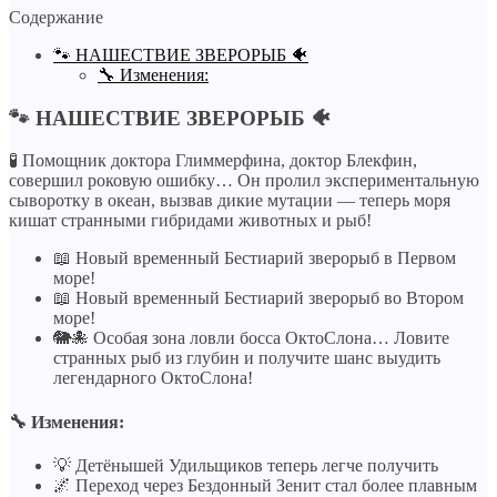
Содержание
🐾 НАШЕСТВИЕ ЗВЕРОРЫБ 🐠
🔧 Изменения:
🐾 НАШЕСТВИЕ ЗВЕРОРЫБ 🐠
🧪 Помощник доктора Глиммерфина, доктор Блекфин,
совершил роковую ошибку… Он пролил экспериментальную
сыворотку в океан, вызвав дикие мутации — теперь моря
кишат странными гибридами животных и рыб!
📖 Новый временный Бестиарий зверорыб в Первом
море!
📖 Новый временный Бестиарий зверорыб во Втором
море!
🐘🐙 Особая зона ловли босса ОктоСлона… Ловите
странных рыб из глубин и получите шанс выудить
легендарного ОктоСлона!
🔧 Изменения:
💡 Детёнышей Удильщиков теперь легче получить
🌌 Переход через Бездонный Зенит стал более плавным