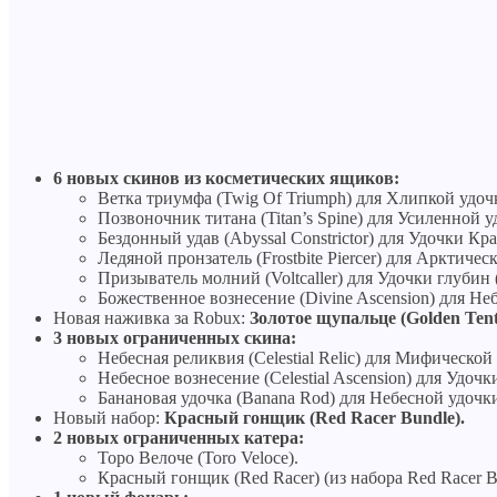
6 новых скинов из косметических ящиков:
Ветка триумфа (Twig Of Triumph) для Хлипкой удочк
Позвоночник титана (Titan’s Spine) для Усиленной у
Бездонный удав (Abyssal Constrictor) для Удочки Кра
Ледяной пронзатель (Frostbite Piercer) для Арктическ
Призыватель молний (Voltcaller) для Удочки глубин 
Божественное вознесение (Divine Ascension) для Не
Новая наживка за Robux:
Золотое щупальце (Golden Tenta
3 новых ограниченных скина:
Небесная реликвия (Celestial Relic) для Мифической 
Небесное вознесение (Celestial Ascension) для Удоч
Банановая удочка (Banana Rod) для Небесной удочки
Новый набор:
Красный гонщик (Red Racer Bundle).
2 новых ограниченных катера:
Торо Велоче (Toro Veloce).
Красный гонщик (Red Racer) (из набора Red Racer B