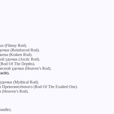
и (Flimsy Rod).
дочки (Reinforced Rod).
кена (Kraken Rod).
ой удочки (Arctic Rod).
(Rod Of The Depths).
бесной удочки (Heaven’s Rod).
cle).
удочки (Mythical Rod).
ки Превознесённого (Rod Of The Exalted One).
 (Heaven’s Rod).
undle).