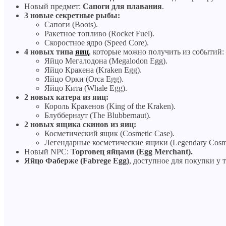
Новый предмет:
Сапоги
для плавания
.
3 новые секретные рыбы:
Сапоги (Boots).
Ракетное топливо (Rocket Fuel).
Скоростное ядро (Speed Core).
4 новых типа
яиц
, которые можно получить из событий:
Яйцо Мегалодона (Megalodon Egg).
Яйцо Кракена (Kraken Egg).
Яйцо Орки (Orca Egg).
Яйцо Кита (Whale Egg).
2 новых катера из яиц:
Король Кракенов (King of the Kraken).
Блуббернаут (The Blubbernaut).
2 новых ящика скинов из яиц:
Косметический ящик (Cosmetic Case).
Легендарные косметические ящики (Legendary Cosme
Новый NPC:
Торговец яйцами (Egg Merchant).
Яйцо Фаберже (Fabrege Egg)
, доступное для покупки у 