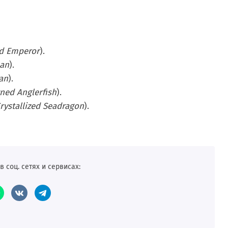
d Emperor
).
han
).
an
).
ned Anglerfish
).
rystallized Seadragon
).
в соц. сетях и сервисах: