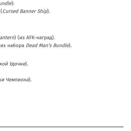
undle
):
(
Cursed Banner Ship
).
antern
) (из AFK-наград).
 (из набора
Dead Man’s Bundle
).
кой Удочки
).
ки Чемпиона
).