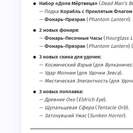
Набор «Доля Мёртвеца»
(
Dead Man’s B
— Лодка
Корабль с Проклятым Флагом
—
Фонарь-Призрак
(
Phantom Lantern
).
2 новых фонаря:
—
Фонарь-Песочные Часы
(
Hourglass L
—
Фонарь-Призрак
(
Phantom Lantern
)
3 новых скина для удочек:
—
Космический Взрыв
(для
Вулканичес
—
Удар Молнии
(для
Удочки Зевса
).
—
Мистическая Элегантность
(для
Удоч
3 новых поплавка:
—
Древнее Око
(
Eldrich Eye
).
—
Щупальцевая Сфера
(
Tentacle Orb
).
—
Затонувший Ужас
(
Sunken Horror
).