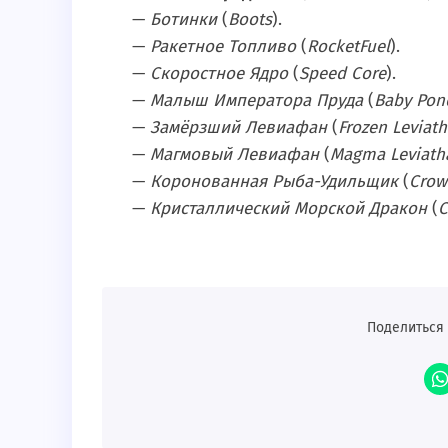
—
Ботинки
(
Boots
).
—
Ракетное Топливо
(
RocketFuel
).
—
Скоростное Ядро
(
Speed Core
).
—
Малыш Императора Пруда
(
Baby Pon
—
Замёрзший Левиафан
(
Frozen Leviat
—
Магмовый Левиафан
(
Magma Leviath
—
Коронованная Рыба-Удильщик
(
Crow
—
Кристаллический Морской Дракон
(
C
Поделиться 