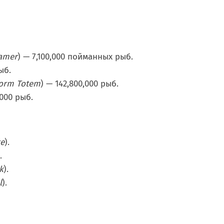
amer
) — 7,100,000 пойманных рыб.
ыб.
torm Totem
) — 142,800,000 рыб.
000 рыб.
te
).
.
k
).
l
).