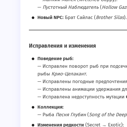
—
Пустотный Наблюдатель
(
Hollow Gaz
Новый NPC:
Брат Сайлас (
Brother Silas
).
Исправления и изменения
Поведение рыб:
— Исправлен поворот рыб при подсеч
рыбы
Крио-Целакант
.
— Исправлены погодные предпочтени
— Исправлены анимации удержания д
— Исправлена недоступность мутации
Коллекция:
— Рыба
Песня Глубин
(
Song of the Deep
Изменения редкости
(Secret → Exotic):