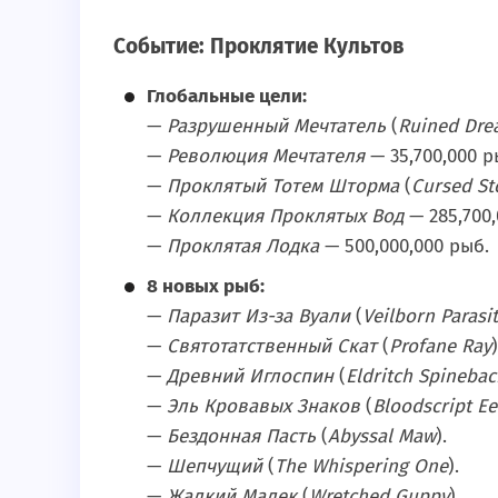
Событие: Проклятие Культов
Глобальные цели:
—
Разрушенный Мечтатель
(
Ruined Dre
—
Революция Мечтателя
— 35,700,000 р
—
Проклятый Тотем Шторма
(
Cursed S
—
Коллекция Проклятых Вод
— 285,700,
—
Проклятая Лодка
— 500,000,000 рыб.
8 новых рыб:
—
Паразит Из-за Вуали
(
Veilborn Parasi
—
Святотатственный Скат
(
Profane Ray
)
—
Древний Иглоспин
(
Eldritch Spinebac
—
Эль Кровавых Знаков
(
Bloodscript Ee
—
Бездонная Пасть
(
Abyssal Maw
).
—
Шепчущий
(
The Whispering One
).
—
Жалкий Малек
(
Wretched Guppy
).