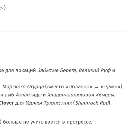
er
).
ке для локаций
Забытые Берега
,
Великий Риф
и
я
Морского Огурца
(вместо «Облачно» → «Туман»).
ля рыб
Атлантиды
и
Хладоплавниковой Химеры
.
Clover
для
Удочки Трилистник
(
Shamrock Rod
).
) больше не учитывается в прогрессе.