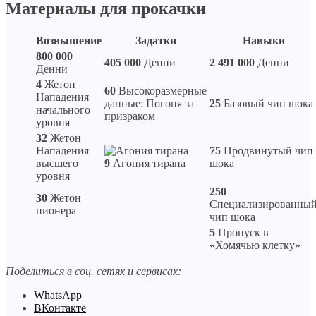
Материалы для прокачки
Возвышение
Задатки
Навыки
800 000
405 000
Денни
2 491 000
Денни
Денни
4
Жетон
60
Высокоразмерные
Нападения
данные: Погоня за
25
Базовый чип шока
начального
призраком
уровня
32
Жетон
Нападения
75
Продвинутый чип
высшего
9
Агония тирана
шока
уровня
250
30
Жетон
Специализированны
пионера
чип шока
5
Пропуск в
«Хомячью клетку»
Поделиться в соц. сетях и сервисах:
WhatsApp
ВКонтакте