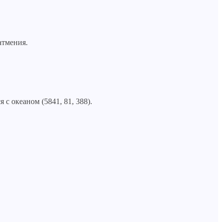
атмения.
с океаном (5841, 81, 388).