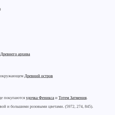
0
а
Древнего архива
е окружающем
Древний остров
где покупаются
удочка Феникса
и
Тотем Затмения
.
вой и большими розовыми цветами. (5972, 274, 845).