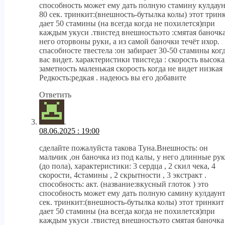
способность может ему дать полную стамину кулдау
80 сек. тринкит:(внешность-бутылка колы) этот трин
дает 50 стамины (на всегда когда не похилется)при
каждым укуси .твистед внешностьэто :смятая баночка
него оторвоны руки, а из самой баночки течёт ихор.
спасобносте твестела :он забирает 30-50 стамины ког
вас видет. характеристики твистеда : скорость высока
заметность маленькая скорость когда не видет низкая 
Редкость:редкая . надеюсь вы его добавите
Ответить
.
08.06.2025 : 19:00
сделайте пожалуйста такова Туна.Внешность: он
мальчик ,он баночка из под калы, у него длинные ру
(до пола), характеристики: 3 сердца , 2 скил чека, 4
скорости, 4стамины , 2 скрытности , 3 экстракт .
способность: акт. (название:вкусный глоток ) это
способность может ему дать полную самину кулдаунт
сек. тринкит:(внешность-бутылка колы) этот тринкит
дает 50 стамины (на всегда когда не похилется)при
каждым укуси .твистед внешностьэто смятая баночка 