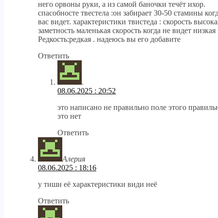
него орвоны руки, а из самой баночки течёт ихор.
спасобносте твестела :он забирает 30-50 стамины ког
вас видет. характеристики твистеда : скорость высока
заметность маленькая скорость когда не видет низкая 
Редкость:редкая . надеюсь вы его добавите
Ответить
.
08.06.2025 : 20:52
это написано не правильно поле этого правиль
это нет
Ответить
Алерия
08.06.2025 : 18:16
у тиши её характеристики види неё
Ответить