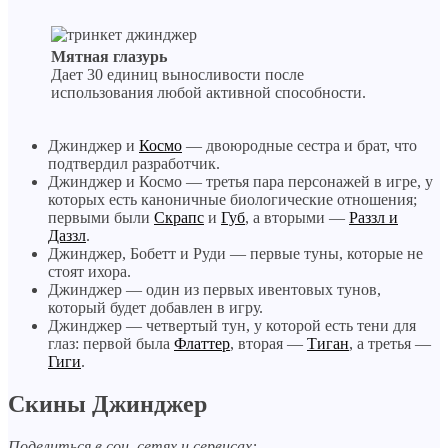
Мятная глазурь
Дает 30 единиц выносливости после
использования любой активной способности.
Джинджер и
Космо
— двоюродные сестра и брат, что
подтвердил разработчик.
Джинджер и Космо — третья пара персонажей в игре, у
которых есть каноничные биологические отношения;
первыми были
Скрапс
и
Губ
, а вторыми —
Раззл и
Даззл
.
Джинджер, Бобетт и Руди — первые туны, которые не
стоят ихора.
Джинджер — один из первых ивентовых тунов,
который будет добавлен в игру.
Джинджер — четвертый тун, у которой есть тени для
глаз: первой была
Флаттер
, вторая —
Тиган
, а третья —
Гиги
.
Скины Джинджер
Поделиться в соц. сетях и сервисах: