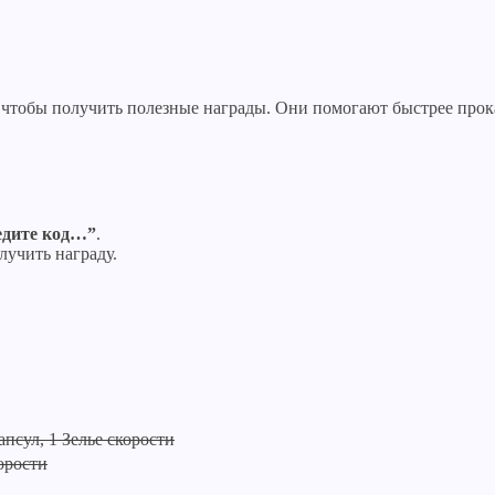
, чтобы получить полезные награды. Они помогают быстрее прок
едите код…”
.
лучить награду.
псул, 1 Зелье скорости
корости