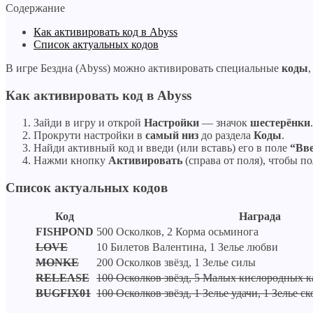
Содержание
Как активировать код в Abyss
Список актуальных кодов
В игре Бездна (Abyss) можно активировать специальные
коды
Как активировать код в Abyss
Зайди в игру и открой
Настройки
— значок
шестерёнки
.
Прокрути настройки в
самый низ
до раздела
Коды
.
Найди активный код и введи (или вставь) его в поле
“Вв
Нажми кнопку
Активировать
(справа от поля), чтобы по
Список актуальных кодов
Код
Награда
FISHPOND
500 Осколков, 2 Корма осьминога
LOVE
10 Билетов Валентина, 1 Зелье любви
MONKE
200 Осколков звёзд, 1 Зелье силы
RELEASE
100 Осколков звёзд, 5 Малых кислородных ка
BUGFIX01
100 Осколков звёзд, 1 Зелье удачи, 1 Зелье с