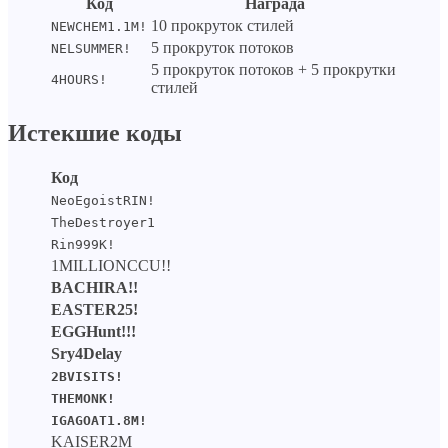
Код
Награда
10 прокруток стилей
NEWCHEM1.1M!
5 прокруток потоков
NELSUMMER!
5 прокруток потоков + 5 прокрутки
4HOURS!
стилей
Истекшие коды
Код
NeoEgoistRIN!
TheDestroyer1
Rin999K!
1MILLIONCCU!!
BACHIRA!!
EASTER25!
EGGHunt!!!
Sry4Delay
2BVISITS!
THEMONK!
IGAGOAT1.8M!
KAISER2M