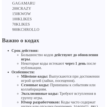
GAGAMARU
200CRAZY
150KWOW
100KLIKES
70KLIKES
900KCHROLLO
Важно о кодах
Срок действия:
Большинство кодов
действуют до обновления
игры
.
Некоторые коды истекают
через 1 день
после
публикации.
Особенности:
Milestone-коды:
Выпускаются при достижении
игрой целей (лайки, посещения).
Сезонные коды:
Привязаны к событиям или
коллаборациям.
Эксклюзивные коды:
Требуют вступления в
группу игры.
Юмор разработчиков:
Коды часто содержат
шутки или отсылки (например,
).
IGAGOAT1.8M!