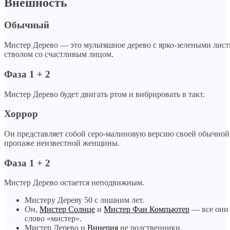
Внешность
Обычный
Мистер Дерево — это мультяшное дерево с ярко-зелеными лис
стволом со счастливым лицом.
Фаза 1 + 2
Мистер Дерево будет двигать ртом и вибрировать в такт.
Хоррор
Он представляет собой серо-малиновую версию своей обычной
пропаже неизвестной женщины.
Фаза 1 + 2
Мистер Дерево остается неподвижным.
Мистеру Дереву 50 с лишним лет.
Он,
Мистер Солнце
и
Мистер Фан Компьютер
— все они 
слово «мистер».
Мистер Дерево и
Винерия
не родственники.