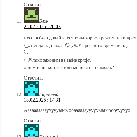
Ответить
Блэк
25.02.2025 : 20:03
нусс ребята давайте устроим хоррор режим. в то вре
/_\. венда иди сюда 😝 у### Грея. в то время венда
⚪
/_\⛏️тякс зяходим вь мяйнкряфт.
опя мне не кязется или меня кто-то зьваль?
Ответить
Гарнольд
18.02.2025 : 14:31
Аааааааааауууууыыыооаааааауууууыыыоооуууууо
Ответить