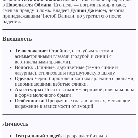
в
Повелителя Обмана
. Его цель — погрузить мир в хаос,
смешав правду и ложь. Владеет
Душой-Джемом
, некогда
принадлежавшим Чистой Ванили, но утратил его после
падения.
Внешность
Телосложение:
Стройное, с голубым тестом и
асимметричными глазами (голубой и синий с
вертикальными зрачками).
Волосы:
Длинные, двухцветные (тёмно-синие и
лазурные), стилизованы под шутовскую шляпу.
Одежда:
Чёрно-бирюзовый костюм арлекина с рюшами,
напоминающими взбитые сливки.
Аксессуары:
Посох с «глазом»-черникой, шляпа-корона
в форме молочного брызга.
Особенности:
Призрачные глаза в волосах, меняющие
выражение в зависимости от эмоций.
Личность
Театральный злодей.
Превращает битвы в