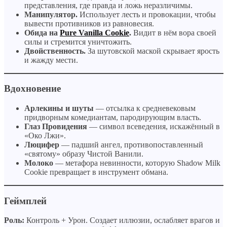
представления, где правда и ложь неразличимы.
Манипулятор.
Использует лесть и провокации, чтобы
вывести противников из равновесия.
Обида на
Pure Vanilla Cookie
.
Видит в нём вора своей
силы и стремится уничтожить.
Двойственность.
За шутовской маской скрывает ярость
и жажду мести.
Вдохновение
Арлекины и шуты
— отсылка к средневековым
придворным комедиантам, пародирующим власть.
Глаз Провидения
— символ всеведения, искажённый в
«Око Лжи».
Люцифер
— падший ангел, противопоставленный
«святому» образу Чистой Ванили.
Молоко
— метафора невинности, которую Shadow Milk
Cookie превращает в инструмент обмана.
Геймплей
Роль:
Контроль + Урон. Создает иллюзии, ослабляет врагов и