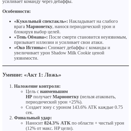
усиливает команду через дебаффы.
Особенности:
«Кукольный спектакль»:
Накладывает на слабого
врага
Марионетку
, нанося периодический урон и
блокируя выбор целей.
«Тень Обмана»:
После смерти становится неуязвимым,
призывает иллюзии и усиливает свои атаки.
«Око Истины»:
Снимает дебаффы с команды и
увеличивает урон Shadow Milk Cookie ценой
уязвимости.
Умение: «Акт 1: Ложь»
Наложение контроля:
Цель с
наименьшим
HP
получает
Марионетку
(нельзя атаковать,
периодический урон +25%).
Создает зону с уроном 143.6% ATK каждые 0.75
сек.
Финальный удар:
Наносит
824.3% ATK
по области + чистый урон
(12% от макс. HP цели).