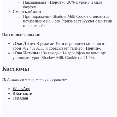
Накладывает
«Порчу»
: -30% к урону и силе
баффов.
Смерть-обман:
При поражении Shadow Milk Cookie становится
неуязвимым на 5 сек, призывает
Кукол
с щитами
и лечит себя.
Пассивные навыки:
«Око Лжи»:
В режиме
Тени
периодически наносит
урон 702.4% ATK и сбрасывает таймер
«Порчи»
.
«Око Истины»:
За каждые 14 дебаффов на команде
усиливает урон Shadow Milk Cookie на 21.5%.
Костюмы
Поделиться в соц. сетях и сервисах:
WhatsApp
ВКонтакте
Telegram