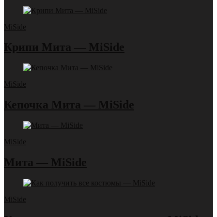
MiSide
Крипи Мита — MiSide
MiSide
Кепочка Мита — MiSide
MiSide
Мита — MiSide
MiSide