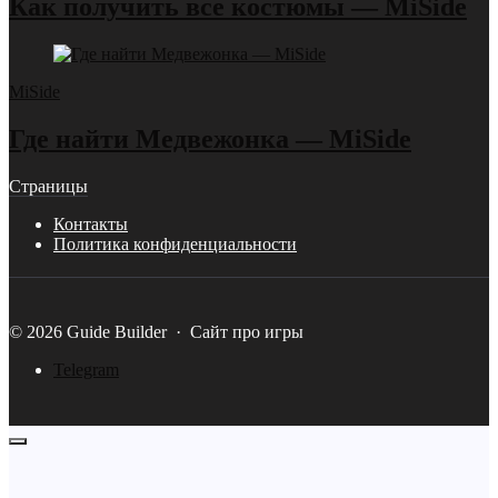
Как получить все костюмы — MiSide
MiSide
Где найти Медвежонка — MiSide
Страницы
Контакты
Политика конфиденциальности
©
2026
Guide Builder
·
Сайт про игры
Telegram