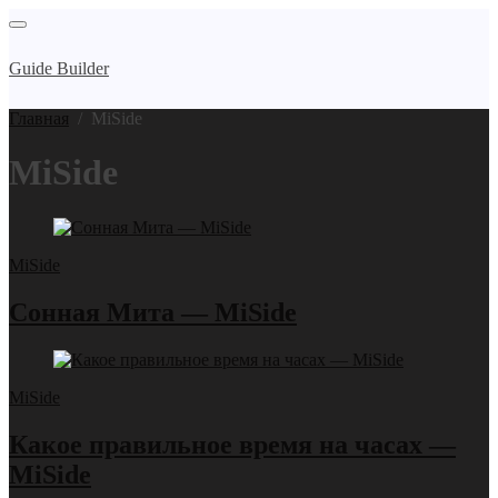
Guide Builder
Главная
/
MiSide
MiSide
MiSide
Сонная Мита — MiSide
MiSide
Какое правильное время на часах —
MiSide