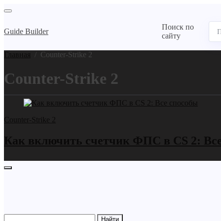
Поиск по
Guide Builder
сайту
Главная
/
Counter-Strike 2
Counter-Strike 2
Counter-Strike 2
Как включить счетчик ФПС в CS 2: Вс